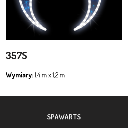
357S
Wymiary:
1,4 m x 1,2 m
SPAWARTS