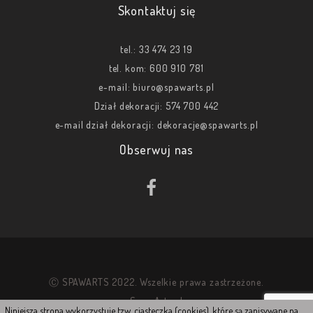
Skontaktuj się
tel.:
33 474 23 19
tel. kom:
600 910 781
e-mail:
biuro@spawarts.pl
Dział dekoracji:
574 700 442
e-mail dział dekoracji:
dekoracje@spawarts.pl
Obserwuj nas
Ⓒ SPAWARTS 2022. Wszelkie prawa zastrzeżone.
SpawArts.pl
Niniejsza strona wykorzystuje tzw. ciasteczka (cookies), które są zapisywane na