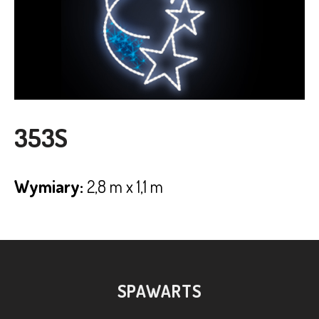
353S
Wymiary:
2,8 m x 1,1 m
SPAWARTS