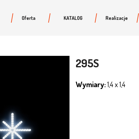
Oferta
KATALOG
Realizacje
295S
Wymiary:
1,4 x 1,4